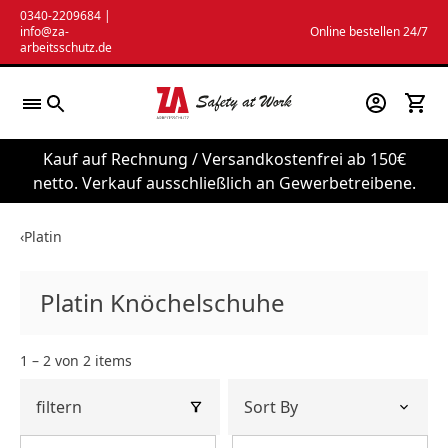
Zum
0340-2209684
|
info@za-
Online bestellen 24/7
Inhalt
arbeitsschutz.de
springen
Kauf auf Rechnung / Versandkostenfrei ab 150€
netto. Verkauf ausschließlich an Gewerbetreibene.
‹
Platin
Platin Knöchelschuhe
1 – 2 von 2 items
filtern