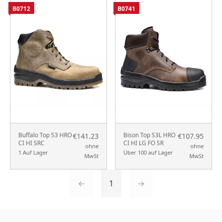
B0712
B0741
Buffalo Top S3 HRO
Bison Top S3L HRO
€141.23
€107.95
CI HI SRC
CI HI LG FO SR
ohne
ohne
1 Auf Lager
Über 100 auf Lager
MwSt
MwSt
←
1
→