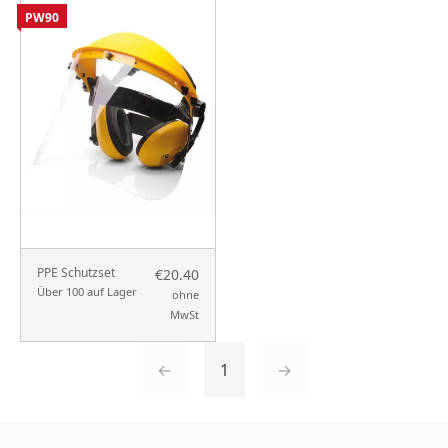
PW90
PPE Schutzset
€20.40
Über 100 auf Lager
ohne
MwSt
←
1
→