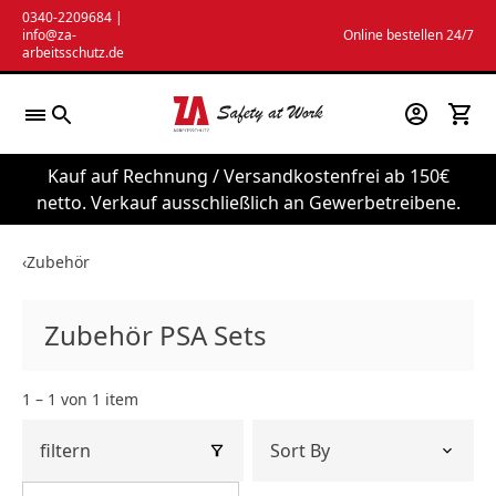
Zum
0340-2209684
|
info@za-
Online bestellen 24/7
Inhalt
arbeitsschutz.de
springen
Kauf auf Rechnung / Versandkostenfrei ab 150€
netto. Verkauf ausschließlich an Gewerbetreibene.
‹
Zubehör
Zubehör PSA Sets
1 – 1 von 1 item
filtern