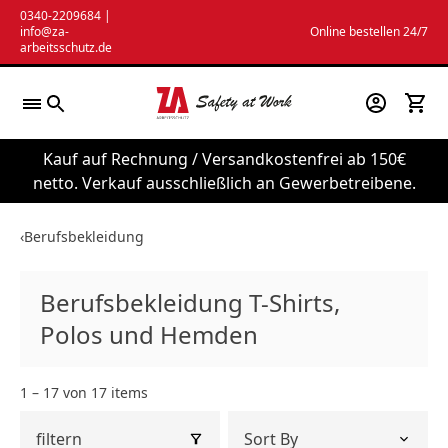
Zum
0340-2209684
|
info@za-
Online bestellen 24/7
Inhalt
arbeitsschutz.de
springen
Kauf auf Rechnung / Versandkostenfrei ab 150€
netto. Verkauf ausschließlich an Gewerbetreibene.
‹
Berufsbekleidung
Berufsbekleidung T-Shirts,
Polos und Hemden
1 – 17 von 17 items
filtern