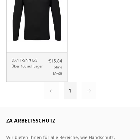
DX4 T-Shirt L/S
€15.84
Über 100 auf Lager
ohne
MwSt
←
1
→
ZA ARBEITSSCHUTZ
Wir bieten Ihnen für alle Bereiche, wie Handschutz,