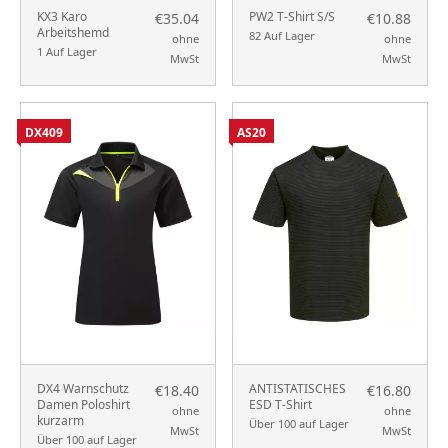
KX3 Karo
PW2 T-Shirt S/S
€35.04
€10.88
Arbeitshemd
82 Auf Lager
ohne
ohne
1 Auf Lager
MwSt
MwSt
DX409
AS20
DX4 Warnschutz
ANTISTATISCHES
€18.40
€16.80
Damen Poloshirt
ESD T-Shirt
ohne
ohne
kurzarm
Über 100 auf Lager
MwSt
MwSt
Über 100 auf Lager