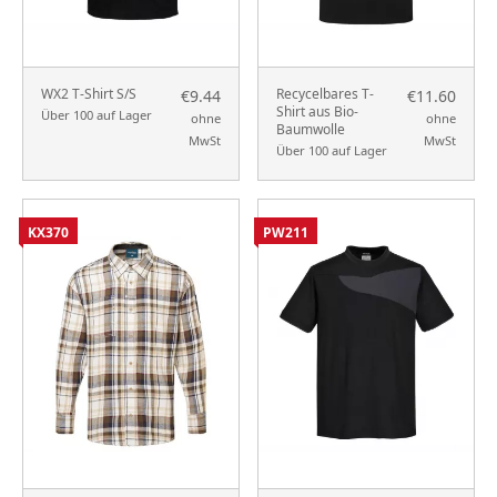
WX2 T-Shirt S/S
Recycelbares T-
€9.44
€11.60
Shirt aus Bio-
Über 100 auf Lager
ohne
ohne
Baumwolle
MwSt
MwSt
Über 100 auf Lager
KX370
PW211