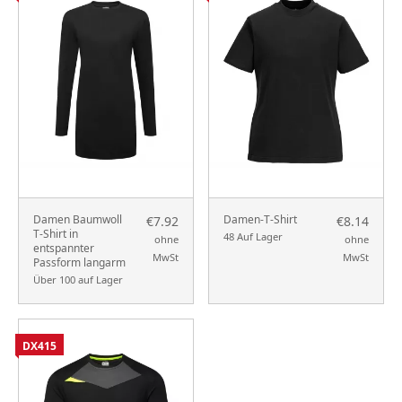
Damen Baumwoll
Damen-T-Shirt
€7.92
€8.14
T-Shirt in
48 Auf Lager
ohne
ohne
entspannter
MwSt
MwSt
Passform langarm
Über 100 auf Lager
DX415