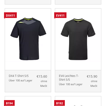
DX411
EV411
DX4 T-Shirt S/S
EV4 Leichtes T-
€15.60
€15.90
Shirt S/S
Über 100 auf Lager
ohne
ohne
Über 100 auf Lager
MwSt
MwSt
B194
B192