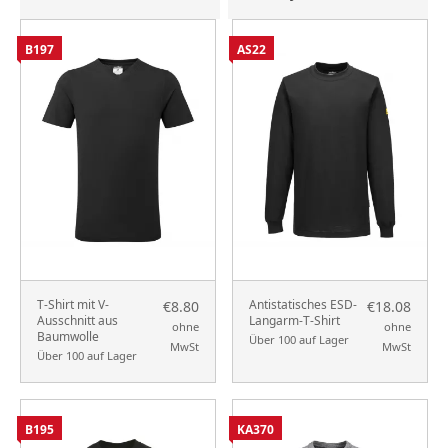
B197
AS22
T-Shirt mit V-
Antistatisches ESD-
€8.80
€18.08
Ausschnitt aus
Langarm-T-Shirt
ohne
ohne
Baumwolle
Über 100 auf Lager
MwSt
MwSt
Über 100 auf Lager
B195
KA370