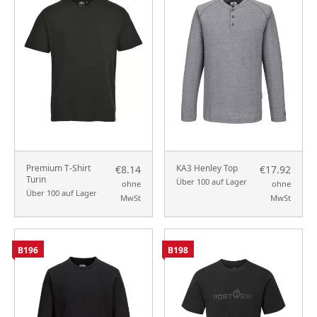
Premium T-Shirt
KA3 Henley Top
€8.14
€17.92
Turin
Über 100 auf Lager
ohne
ohne
Über 100 auf Lager
MwSt
MwSt
B196
B198