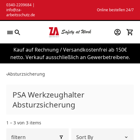
Zum
0340-2209684
|
info@za-
Online bestellen 24/7
Inhalt
arbeitsschutz.de
springen
Kauf auf Rechnung / Versandkostenfrei ab 150€
netto. Verkauf ausschließlich an Gewerbetreibene.
‹
Absturzsicherung
PSA Werkzeughalter
Absturzsicherung
1 – 3 von 3 items
filtern