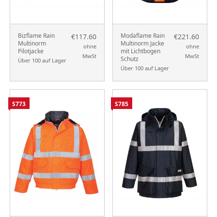
Bizflame Rain
Modaflame Rain
€117.60
€221.60
Multinorm
Multinorm Jacke
ohne
ohne
Pilotjacke
mit Lichtbogen
MwSt
MwSt
Schutz
Über 100 auf Lager
Über 100 auf Lager
S773
S785