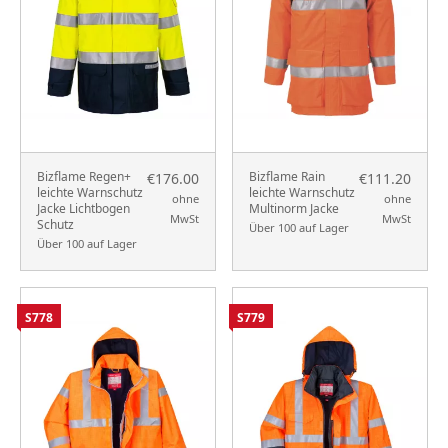
Bizflame Regen+
Bizflame Rain
€176.00
€111.20
leichte Warnschutz
leichte Warnschutz
ohne
ohne
Jacke Lichtbogen
Multinorm Jacke
MwSt
MwSt
Schutz
Über 100 auf Lager
Über 100 auf Lager
S778
S779