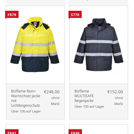
FR79
S770
Bizflame Rain+
Bizflame
€248.00
€152.00
Warnschutz Jacke
MULTISAFE
ohne
ohne
mit
Regenjacke
MwSt
MwSt
Lichtbogenschutz
Über 100 auf Lager
Über 100 auf Lager
FR41
FR46