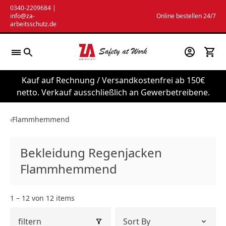
Zum
0340-2209684
|
info@za-
Online bestellen 24/7
Inhalt
arbeitsschutz.de
springen
Kauf auf Rechnung / Versandkostenfrei ab 150€
netto. Verkauf ausschließlich an Gewerbetreibene.
‹
Flammhemmend
Bekleidung Regenjacken
Flammhemmend
1 – 12 von 12 items
filtern