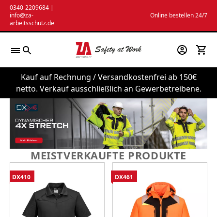
Zum
0340-2209684
|
info@za-
Online bestellen 24/7
Inhalt
arbeitsschutz.de
springen
Kauf auf Rechnung / Versandkostenfrei ab 150€
netto. Verkauf ausschließlich an Gewerbetreibene.
MEISTVERKAUFTE PRODUKTE
DX410
DX461