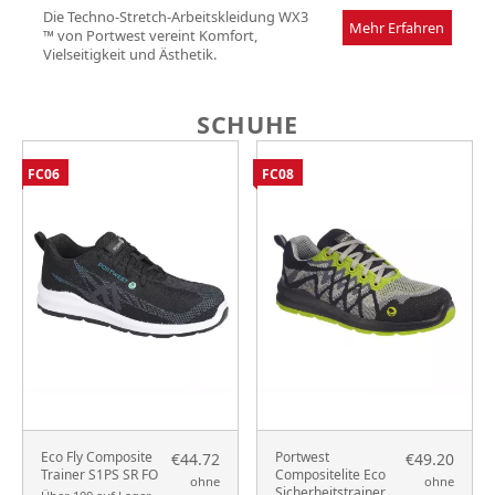
Die Techno-Stretch-Arbeitskleidung WX3
Mehr Erfahren
™ von Portwest vereint Komfort,
Vielseitigkeit und Ästhetik.
SCHUHE
FC06
FC08
Eco Fly Composite
Portwest
€44.72
€49.20
Trainer S1PS SR FO
Compositelite Eco
ohne
ohne
Sicherheitstrainer