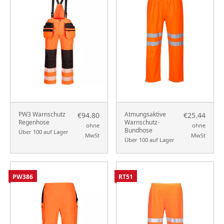
PW3 Warnschutz
Atmungsaktive
€94.80
€25.44
Regenhose
Warnschutz-
ohne
ohne
Bundhose
Über 100 auf Lager
MwSt
MwSt
Über 100 auf Lager
PW386
RT51