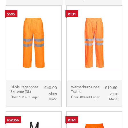
S595
RT31
Hi-Vis Regenhose
Warnschutz-Hose
€40.00
€19.60
Extreme (3L)
Traffic
ohne
ohne
Über 100 auf Lager
Über 100 auf Lager
MwSt
MwSt
PW356
RT61