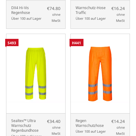
DX4 Hi-Vis
Warnschutz-Hose
€74.80
€16.24
Regenhose
Traffic
ohne
ohne
Über 100 auf Lager
Über 100 auf Lager
MwSt
MwSt
S493
H441
Sealtex™ Ultra
Regen
€34.40
€14.24
Warnschutz
Warnschutzhose
ohne
ohne
Regenbundhose
Über 100 auf Lager
MwSt
MwSt