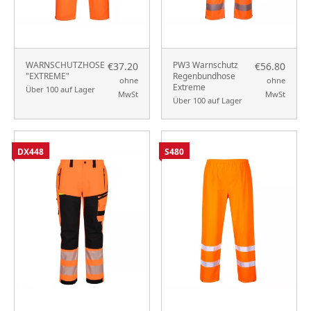
WARNSCHUTZHOSE
PW3 Warnschutz
€37.20
€56.80
"EXTREME"
Regenbundhose
ohne
ohne
Extreme
Über 100 auf Lager
MwSt
MwSt
Über 100 auf Lager
DX448
S480