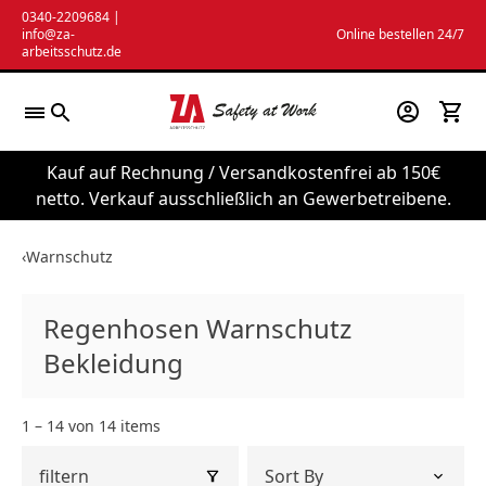
Zum
0340-2209684
|
info@za-
Online bestellen 24/7
Inhalt
arbeitsschutz.de
springen
Kauf auf Rechnung / Versandkostenfrei ab 150€
netto. Verkauf ausschließlich an Gewerbetreibene.
‹
Warnschutz
Regenhosen Warnschutz
Bekleidung
1 – 14 von 14 items
filtern