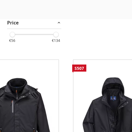
Price
€56
€134
S507