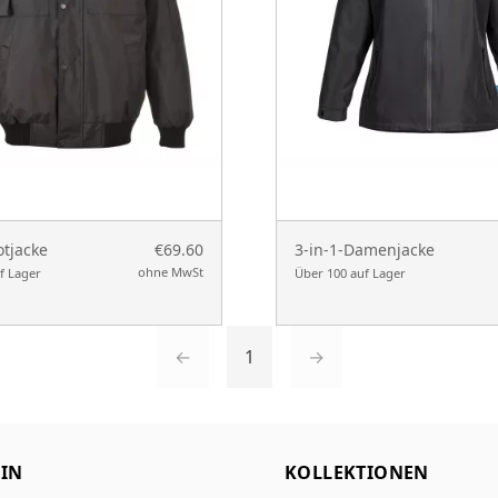
otjacke
€69.60
3-in-1-Damenjacke
ohne MwSt
f Lager
Über 100 auf Lager
←
1
→
IN
KOLLEKTIONEN