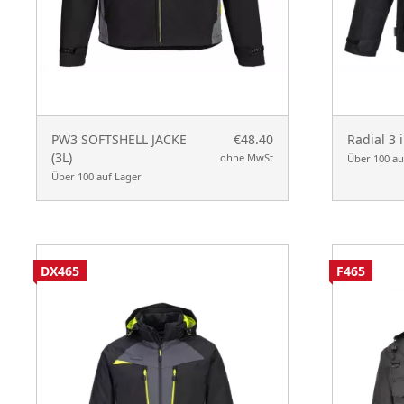
PW3 SOFTSHELL JACKE
€48.40
Radial 3 
(3L)
ohne MwSt
Über 100 au
Über 100 auf Lager
DX465
F465