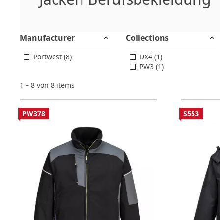
Manufacturer
Collections
Portwest (8)
DX4 (1)
PW3 (1)
1 – 8 von 8 items
PW378
S553