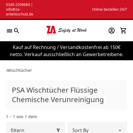
Zum
0340-2209684
|
info@za-
Online bestellen 24/7
Inhalt
arbeitsschutz.de
springen
Kauf auf Rechnung / Versandkostenfrei ab 150€
netto. Verkauf ausschließlich an Gewerbetreibene.
‹
Wischtücher
PSA Wischtücher Flüssige
Chemische Verunreinigung
1 – 1 von 1 item
filtern