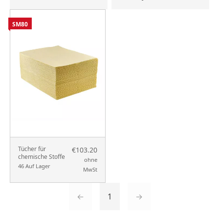
SM80
Tücher für
€103.20
chemische Stoffe
ohne
46 Auf Lager
MwSt
←
1
→