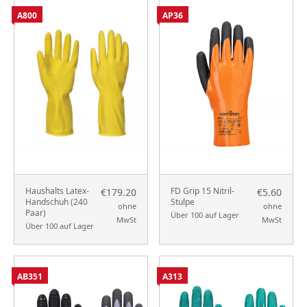
A800
AP36
Haushalts Latex-
FD Grip 15 Nitril-
€179.20
€5.60
Handschuh (240
Stulpe
ohne
ohne
Paar)
Über 100 auf Lager
MwSt
MwSt
Über 100 auf Lager
AB351
A313