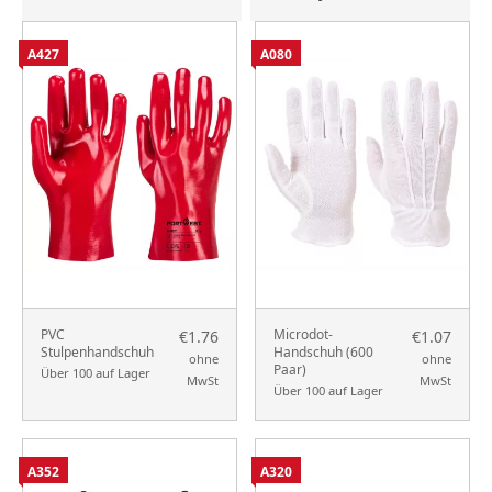
A427
A080
PVC
Microdot-
€1.76
€1.07
Stulpenhandschuh
Handschuh (600
ohne
ohne
Paar)
Über 100 auf Lager
MwSt
MwSt
Über 100 auf Lager
A352
A320