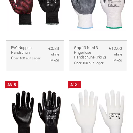
PVC Noppen-
Grip 13 Nitril 3
€0.83
€12.00
Handschuh
Fingerlose
ohne
ohne
Handschuhe (Pk12)
Über 100 auf Lager
MwSt
MwSt
Über 100 auf Lager
A315
A121