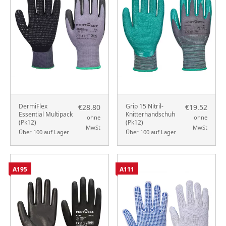
DermiFlex
Grip 15 Nitril-
€28.80
€19.52
Essential Multipack
Knitterhandschuh
ohne
ohne
(Pk12)
(Pk12)
MwSt
MwSt
Über 100 auf Lager
Über 100 auf Lager
A195
A111