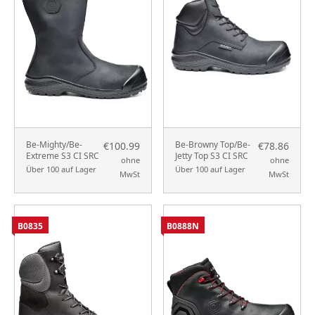
Be-Mighty/Be-
Be-Browny Top/Be-
€100.99
€78.86
Extreme S3 CI SRC
Jetty Top S3 CI SRC
ohne
ohne
Über 100 auf Lager
Über 100 auf Lager
MwSt
MwSt
B0835
B0888N