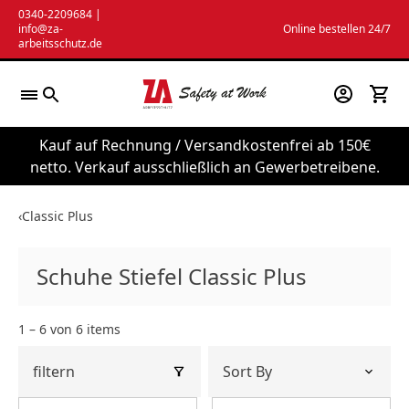
Zum
0340-2209684
|
info@za-
Online bestellen 24/7
Inhalt
arbeitsschutz.de
springen
Kauf auf Rechnung / Versandkostenfrei ab 150€
netto. Verkauf ausschließlich an Gewerbetreibene.
‹
Classic Plus
Schuhe Stiefel Classic Plus
1 – 6 von 6 items
filtern