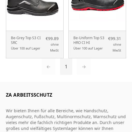
Be-Grey Top S3 CI
Be-Uniform Top S3
€99.89
€99.31
SRC
HRO CI HI
ohne
ohne
Über 100 auf Lager
Über 100 auf Lager
MwSt
MwSt
←
1
→
ZA ARBEITSSCHUTZ
Wir bieten Ihnen für alle Bereiche, wie Handschutz,
Augenschutz, Fußschutz, Multinormschutz, Warnschutz und
vieles mehr die fachlich richtigen Produkte an. Durch unser
großes und vielfältiges Systemlager können wir Ihnen