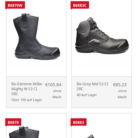
B0870W
B0883C
Be-Extreme W/Be-
Be-Grey Mid S3 CI
€105.84
€85.23
Mighty W S3 CI
SRC
ohne
ohne
SRC
40 Auf Lager
MwSt
MwSt
Über 100 auf Lager
B0870
B0883