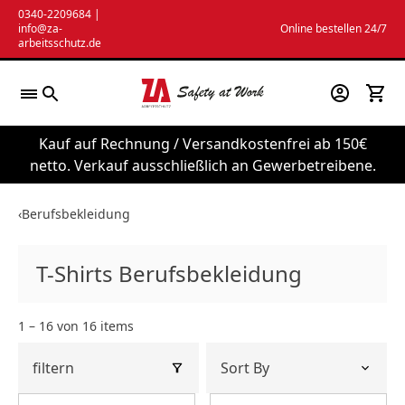
Zum
0340-2209684
|
info@za-
Online bestellen 24/7
Inhalt
arbeitsschutz.de
springen
Kauf auf Rechnung / Versandkostenfrei ab 150€
netto. Verkauf ausschließlich an Gewerbetreibene.
‹
Berufsbekleidung
T-Shirts Berufsbekleidung
1 – 16 von 16 items
filtern