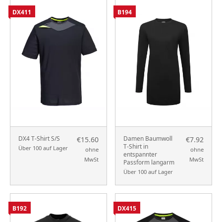
DX411
B194
DX4 T-Shirt S/S
Damen Baumwoll
€15.60
€7.92
T-Shirt in
Über 100 auf Lager
ohne
ohne
entspannter
MwSt
MwSt
Passform langarm
Über 100 auf Lager
B192
DX415