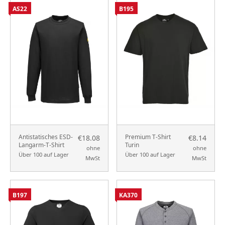
AS22
B195
Antistatisches ESD-
Premium T-Shirt
€18.08
€8.14
Langarm-T-Shirt
Turin
ohne
ohne
Über 100 auf Lager
Über 100 auf Lager
MwSt
MwSt
B197
KA370