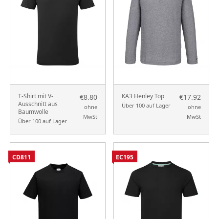
T-Shirt mit V-
KA3 Henley Top
€8.80
€17.92
Ausschnitt aus
Über 100 auf Lager
ohne
ohne
Baumwolle
MwSt
MwSt
Über 100 auf Lager
CD811
EC195