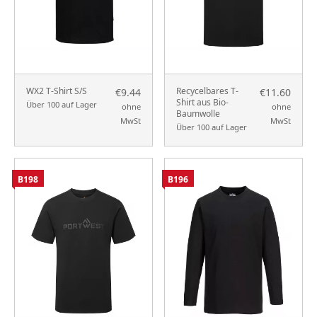
WX2 T-Shirt S/S
Recycelbares T-
€9.44
€11.60
Shirt aus Bio-
Über 100 auf Lager
ohne
ohne
Baumwolle
MwSt
MwSt
Über 100 auf Lager
B198
B196