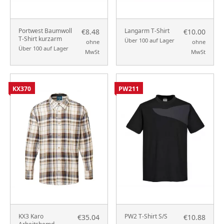
Portwest Baumwoll
Langarm T-Shirt
€8.48
€10.00
T-Shirt kurzarm
Über 100 auf Lager
ohne
ohne
Über 100 auf Lager
MwSt
MwSt
KX370
PW211
KX3 Karo
PW2 T-Shirt S/S
€35.04
€10.88