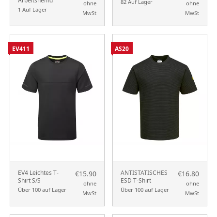
Arbeitshemd
82 Auf Lager
ohne
ohne
1 Auf Lager
MwSt
MwSt
EV411
AS20
EV4 Leichtes T-
ANTISTATISCHES
€15.90
€16.80
Shirt S/S
ESD T-Shirt
ohne
ohne
Über 100 auf Lager
Über 100 auf Lager
MwSt
MwSt