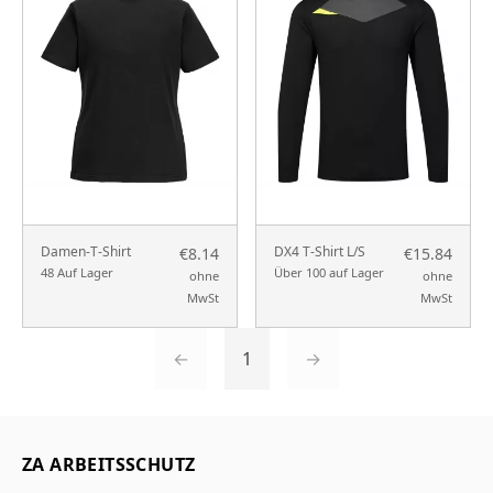
Damen-T-Shirt
DX4 T-Shirt L/S
€8.14
€15.84
48 Auf Lager
Über 100 auf Lager
ohne
ohne
MwSt
MwSt
←
1
→
ZA ARBEITSSCHUTZ