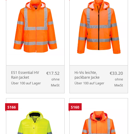
ES1 Essential HV
Hi-Vis leichte,
€17.52
€33.20
Rain Jacket
packbare Jacke
ohne
ohne
Über 100 auf Lager
Über 100 auf Lager
MwSt
MwSt
S166
S160