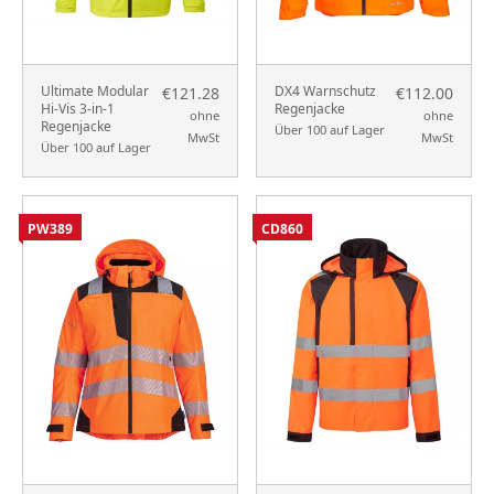
Ultimate Modular
DX4 Warnschutz
€121.28
€112.00
Hi-Vis 3-in-1
Regenjacke
ohne
ohne
Regenjacke
Über 100 auf Lager
MwSt
MwSt
Über 100 auf Lager
PW389
CD860