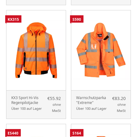
KX315
S590
KX3 Sport Hi-Vis
Warnschutzparka
€55.92
€83.20
Regenpilotjacke
"Extreme"
ohne
ohne
Über 100 auf Lager
Über 100 auf Lager
MwSt
MwSt
ES440
S164