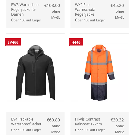
PW3 Warnschutz
WX2 Eco
€108.00
€45.20
Regenjacke für
Warnschutz
ohne
ohne
Damen
Regenjacke
MwSt
MwSt
Über 100 auf Lager
Über 100 auf Lager
EV466
H446
EV4 Packable
Hi-Vis Contrast
€60.80
€30.32
Waterproof Jacket
Raincoat 122cm
ohne
ohne
Über 100 auf Lager
Über 100 auf Lager
MwSt
MwSt