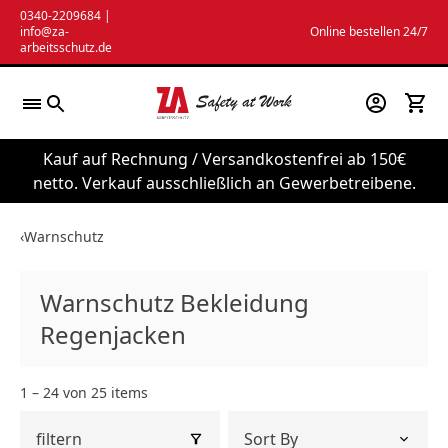
Zum
0340-2209684
|
info@za-
Online bestellen 24/7
Inhalt
arbeitsschutz.de
springen
Kauf auf Rechnung / Versandkostenfrei ab 150€
netto. Verkauf ausschließlich an Gewerbetreibene.
‹
Warnschutz
Warnschutz Bekleidung
Regenjacken
1 – 24 von 25 items
filtern