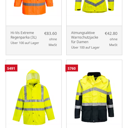
Hi-Vis Extreme
Atmungsaktive
€83.60
€42.80
Regenparka (3L)
Warnschutzjacke
ohne
ohne
für Damen
Über 100 auf Lager
MwSt
MwSt
Über 100 auf Lager
S491
S760