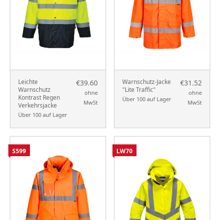
Leichte
Warnschutz-Jacke
€39.60
€31.52
Warnschutz
"Lite Traffic"
ohne
ohne
Kontrast Regen
Über 100 auf Lager
MwSt
MwSt
Verkehrsjacke
Über 100 auf Lager
S599
LW70