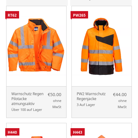
RT62
PW265
Warnschutz Regen
PW2 Warnschutz
€50.00
€44.00
Pilotacke
Regenjacke
ohne
ohne
atmungsaktiv
3 Auf Lager
MwSt
MwSt
Über 100 auf Lager
H440
H443