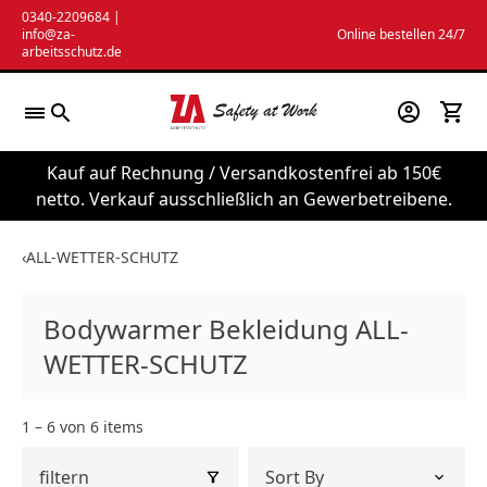
Zum
0340-2209684
|
info@za-
Online bestellen 24/7
Inhalt
arbeitsschutz.de
springen
Kauf auf Rechnung / Versandkostenfrei ab 150€
netto. Verkauf ausschließlich an Gewerbetreibene.
‹
ALL-WETTER-SCHUTZ
Bodywarmer Bekleidung ALL-
WETTER-SCHUTZ
1 – 6 von 6 items
filtern