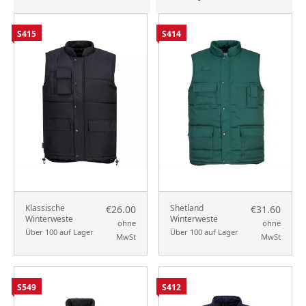
S415
S414
Klassische
Shetland
€26.00
€31.60
Winterweste
Winterweste
ohne
ohne
Über 100 auf Lager
Über 100 auf Lager
MwSt
MwSt
S549
S412