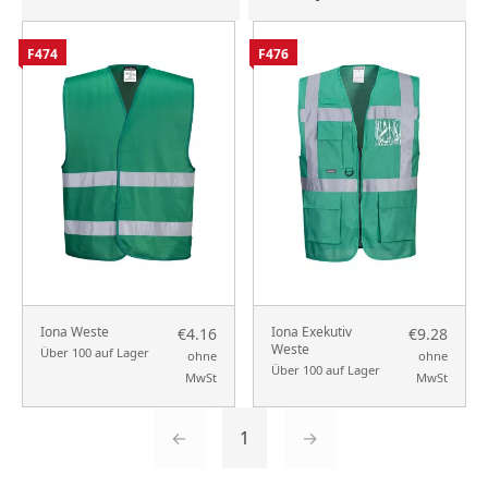
F474
F476
Iona Weste
Iona Exekutiv
€4.16
€9.28
Weste
Über 100 auf Lager
ohne
ohne
Über 100 auf Lager
MwSt
MwSt
←
1
→