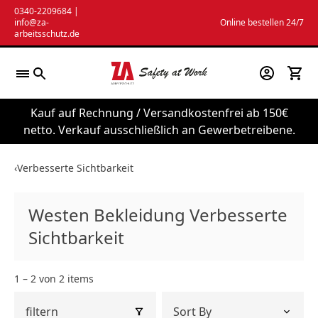
Zum
0340-2209684
|
info@za-
Online bestellen 24/7
Inhalt
arbeitsschutz.de
springen
Kauf auf Rechnung / Versandkostenfrei ab 150€
netto. Verkauf ausschließlich an Gewerbetreibene.
‹
Verbesserte Sichtbarkeit
Westen Bekleidung Verbesserte
Sichtbarkeit
1 – 2 von 2 items
filtern